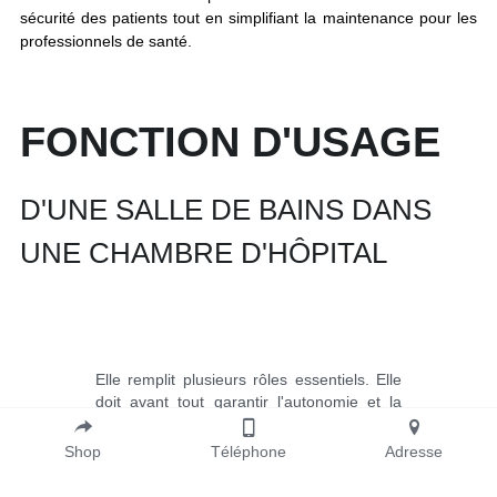
sécurité des patients tout en simplifiant la maintenance pour les 
professionnels de santé.
FONCTION D'USAGE
D'UNE SALLE DE BAINS DANS 
UNE CHAMBRE D'HÔPITAL
Elle remplit plusieurs rôles essentiels. Elle 
doit avant tout garantir l'autonomie et la 
dignité des patients, tout en facilitant le 
travail du personnel soignant. 
Shop
Téléphone
Adresse
L'agencement prend en compte les 
besoins spécifiques liés aux différentes 